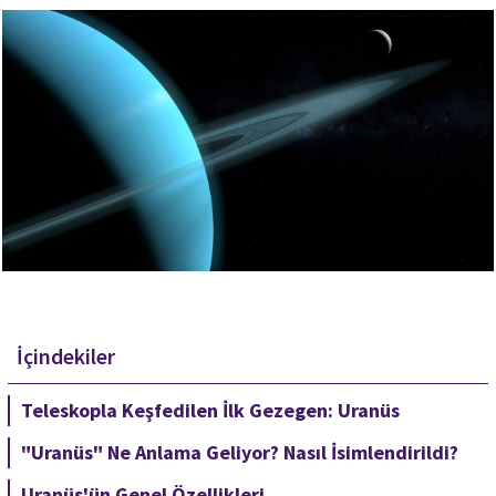
İçindekiler
Teleskopla Keşfedilen İlk Gezegen: Uranüs
"Uranüs" Ne Anlama Geliyor? Nasıl İsimlendirildi?
Uranüs'ün Genel Özellikleri