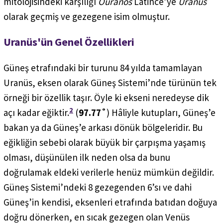
mitolojisindeki karşılığı
Ouranos
Latince’ye
Uranus
olarak geçmiş ve gezegene isim olmuştur.
Uranüs'ün Genel Özellikleri
Güneş etrafındaki bir turunu 84 yılda tamamlayan
Uranüs, eksen olarak Güneş Sistemi’nde türünün tek
örneği bir özellik taşır. Öyle ki ekseni neredeyse dik
2
açı kadar eğiktir.
(
97.77˚
) Hâliyle kutupları, Güneş’e
bakan ya da Güneş’e arkası dönük bölgeleridir. Bu
eğikliğin sebebi olarak büyük bir çarpışma yaşamış
olması, düşünülen ilk neden olsa da bunu
doğrulamak eldeki verilerle henüz mümkün değildir.
Güneş Sistemi’ndeki 8 gezegenden 6’sı ve dahi
Güneş’in kendisi, eksenleri etrafında batıdan doğuya
doğru dönerken, en sıcak gezegen olan Venüs