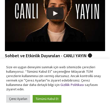
Sohbet ve Etkinlik Duyuruları - CANLI YAYIN 🔴
Instagram
Size en uygun deneyimi sunmak için web sitemizde çerezleri
kullanıyoruz. “Tümünü Kabul Et” seçeneğine tıklayarak TÜM
çerezlerin kullanımına izin vermiş olursunuz. Ancak kontrollü onay
astrapera.space
vermek için "Çerez Ayarları"nı ziyaret edebilirsiniz. Çerez
Türkiye'nin yeni nesil astronomi ve uzay bilimleri platformu... "Per
kullanımına dair daha detaylı bilgi için
Gizlilik Politikası
sayfasını
Aspera Ad Astra"
ziyaret edin.
Çerez Ayarları
Tümünü Kabul Et