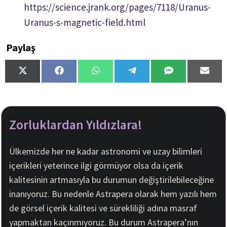
https://science.jrank.org/pages/7118/Uranus-
Uranus-s-magnetic-field.html
Paylaş
S
S
S
S
S
S
h
h
h
h
h
h
a
a
a
a
a
a
r
r
r
r
r
r
e
e
e
e
e
e
o
o
o
o
o
o
Zorluklardan Yıldızlara!
n
n
n
n
n
n
X
F
W
T
S
E
(
a
h
e
M
m
Ülkemizde her ne kadar astronomi ve uzay bilimleri
T
c
a
l
S
a
içerikleri yeterince ilgi görmüyor olsa da içerik
w
e
t
e
i
i
b
s
g
l
kalitesinin artmasıyla bu durumun değiştirilebileceğine
t
o
A
r
inanıyoruz. Bu nedenle Astrapera olarak hem yazılı hem
t
o
p
a
e
k
p
m
de görsel içerik kalitesi ve sürekliliği adına masraf
r
yapmaktan kaçınmıyoruz. Bu durum Astrapera’nın
)