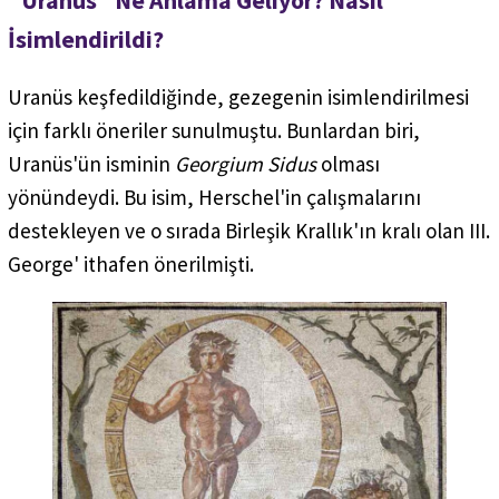
"Uranüs" Ne Anlama Geliyor? Nasıl
İsimlendirildi?
Uranüs keşfedildiğinde, gezegenin isimlendirilmesi
için farklı öneriler sunulmuştu. Bunlardan biri,
Uranüs'ün isminin
Georgium Sidus
olması
yönündeydi. Bu isim, Herschel'in çalışmalarını
destekleyen ve o sırada Birleşik Krallık'ın kralı olan III.
George' ithafen önerilmişti.