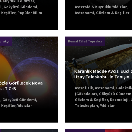
& Kuyruklu Yıldızlar
,
i
,
Gökyüzü Gündemi
,
Asteroid & Kuyruklu Yıldızlar
,
Keşifler
,
Popüler Bilim
Astronomi
,
Gözlem & Keşifler
prakçı
Kemal Cihat Toprakçı
Karanlık Madde Avcısı Eucli
Uzay Teleskobu ile Tanışın!
özle Görülecek Nova
Astrofizik
,
Astronomi
,
Galaksil
ı: T CrB
(Gökadalar)
,
Gökyüzü Gündem
k
,
Gökyüzü Gündemi
,
Gözlem & Keşifler
,
Kozmoloji
,
Keşifler
,
Yıldızlar
Teleskopları
,
Yıldızlar