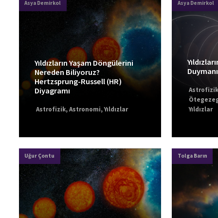
Asya Demirkol
Asya Demirkol
Yıldızları
Yıldızların Yaşam Döngülerini
Duymanın
Nereden Biliyoruz?
Hertzsprung-Russell (HR)
Astrofizi
Diyagramı
Ötegezeg
Astrofizik
,
Astronomi
,
Yıldızlar
Yıldızlar
Uğur Çontu
Tolga Barın