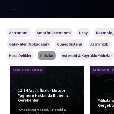
Astronomi
Amatör Astronomi
Uzay
Kozmoloj
Galaksiler (Gökadalar)
Güneş Sistemi
Astrofizik
Kara Delikler
Yıldızlar
Asteroid & Kuyruklu Yıldızlar
Kemal Cihat Toprakçı
Kemal Cihat To
13-14 Aralık İkizler Meteor
Yağmuru Hakkında Bilmeniz
Gerekenler
Yıldızlar
Gerçekt
Amatör Astronomi
,
Asteroid &