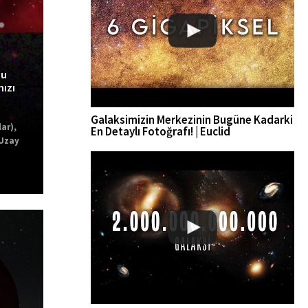
bu
ızı
Galaksimizin Merkezinin Bugüne Kadarki
lar)
,
En Detaylı Fotoğrafı! | Euclid
Uzay