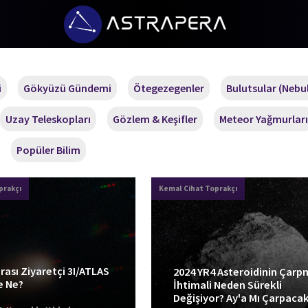
i
Gökyüzü Gündemi
Ötegezegenler
Bulutsular (Nebul
Uzay Teleskopları
Gözlem & Keşifler
Meteor Yağmurları
Popüler Bilim
prakçı
Kemal Cihat Toprakçı
arası Ziyaretçi 3I/ATLAS
2024 YR4 Asteroidinin Çarp
e Ne?
İhtimali Neden Sürekli
Değişiyor? Ay'a Mı Çarpaca