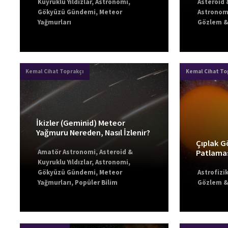
Kuyruklu Yıldızlar
,
Astronomi
,
Asteroid 
Gökyüzü Gündemi
,
Meteor
Astronom
Yağmurları
Gözlem & 
Kemal Cihat Toprakçı
Kemal Cihat To
İkizler (Geminid) Meteor
Yağmuru Nereden, Nasıl İzlenir?
Çıplak G
Amatör Astronomi
,
Asteroid &
Patlamas
Kuyruklu Yıldızlar
,
Astronomi
,
Gökyüzü Gündemi
,
Meteor
Astrofizi
Yağmurları
,
Popüler Bilim
Gözlem & 