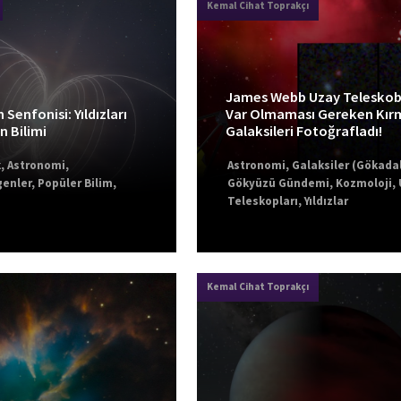
Kemal Cihat Toprakçı
James Webb Uzay Telesko
n Senfonisi: Yıldızları
Var Olmaması Gereken Kırm
 Bilimi
Galaksileri Fotoğrafladı!
k
,
Astronomi
,
Astronomi
,
Galaksiler (Gökada
enler
,
Popüler Bilim
,
Gökyüzü Gündemi
,
Kozmoloji
,
Teleskopları
,
Yıldızlar
Kemal Cihat Toprakçı