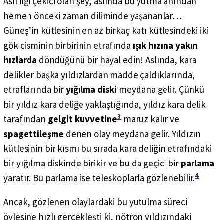
Asıl ilgi çekici olan şey, aslında bu yutma anından
hemen önceki zaman diliminde yaşananlar…
Güneş’in kütlesinin en az birkaç katı kütlesindeki iki
gök cisminin birbirinin etrafında
ışık hızına yakın
hızlarda
döndüğünü bir hayal edin! Aslında, kara
delikler başka yıldızlardan madde çaldıklarında,
etraflarında bir
yığılma diski
meydana gelir. Çünkü
bir yıldız kara deliğe yaklaştığında, yıldız kara delik
3
tarafından
gelgit kuvvetine
maruz kalır ve
spagettileşme
denen olay meydana gelir. Yıldızın
kütlesinin bir kısmı bu sırada kara deliğin etrafındaki
bir yığılma diskinde birikir ve bu da geçici bir
parlama
4
yaratır. Bu parlama ise teleskoplarla gözlenebilir.
Ancak, gözlenen olaylardaki bu yutulma süreci
öylesine hızlı gerçekleşti ki, nötron yıldızındaki