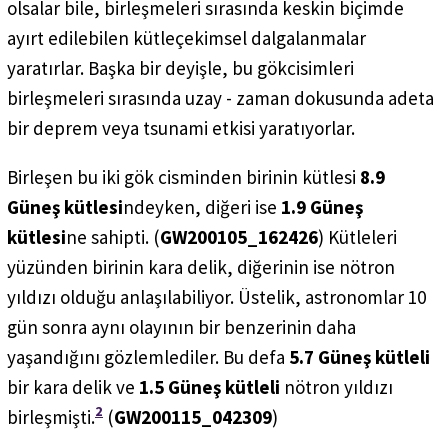
olsalar bile, birleşmeleri sırasında keskin biçimde
ayırt edilebilen kütleçekimsel dalgalanmalar
yaratırlar. Başka bir deyişle, bu gökcisimleri
birleşmeleri sırasında uzay - zaman dokusunda adeta
bir deprem veya tsunami etkisi yaratıyorlar.
Birleşen bu iki gök cisminden birinin kütlesi
8.9
Güneş kütlesi
ndeyken, diğeri ise
1.9 Güneş
kütlesi
ne sahipti. (
GW200105_162426
) Kütleleri
yüzünden birinin kara delik, diğerinin ise nötron
yıldızı olduğu anlaşılabiliyor. Üstelik, astronomlar 10
gün sonra aynı olayının bir benzerinin daha
yaşandığını gözlemlediler. Bu defa
5.7 Güneş kütleli
bir kara delik ve
1.5 Güneş kütleli
nötron yıldızı
2
birleşmişti.
(
GW200115_042309
)