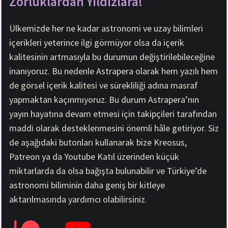
Zorluklardan Yıldızlara!
n
n
n
n
n
n
X
F
W
T
S
E
(
a
h
e
M
m
Ülkemizde her ne kadar astronomi ve uzay bilimleri
T
c
a
l
S
a
içerikleri yeterince ilgi görmüyor olsa da içerik
w
e
t
e
i
i
b
s
g
l
kalitesinin artmasıyla bu durumun değiştirilebileceğine
t
o
A
r
inanıyoruz. Bu nedenle Astrapera olarak hem yazılı hem
t
o
p
a
e
k
p
m
de görsel içerik kalitesi ve sürekliliği adına masraf
r
yapmaktan kaçınmıyoruz. Bu durum Astrapera’nın
)
yayın hayatına devam etmesi için takipçileri tarafından
maddi olarak desteklenmesini önemli hâle getiriyor. Siz
de aşağıdaki butonları kullanarak bize Kreosus,
Patreon ya da Youtube Katıl üzerinden küçük
miktarlarda da olsa bağışta bulunabilir ve Türkiye’de
astronomi biliminin daha geniş bir kitleye
aktarılmasında yardımcı olabilirsiniz.