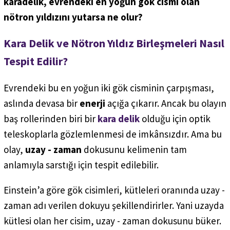
karadelik, evrendeki en yoğun gök cismi olan
nötron yıldızını yutarsa ne olur?
Kara Delik ve Nötron Yıldız Birleşmeleri Nasıl
Tespit Edilir?
Evrendeki bu en yoğun iki gök cisminin çarpışması,
aslında devasa bir
enerji
açığa çıkarır. Ancak bu olayın
baş rollerinden biri bir
kara delik
olduğu için optik
teleskoplarla gözlemlenmesi de imkânsızdır. Ama bu
olay,
uzay - zaman
dokusunu kelimenin tam
anlamıyla sarstığı için tespit edilebilir.
Einstein’a göre gök cisimleri, kütleleri oranında uzay -
zaman adı verilen dokuyu şekillendirirler. Yani uzayda
kütlesi olan her cisim, uzay - zaman dokusunu büker.