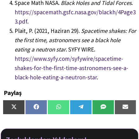
Space Math NASA.
Black Holes and Tidal Forces
.
https://spacemath.gsfc.nasa.gov/blackh/4Page3
3.pdf
.
Plait, P. (2021, Haziran 29).
Spacetime shakes: For
the first time, astronomers see a black hole
eating a neutron star
. SYFY WIRE.
https://www.syfy.com/syfywire/spacetime-
shakes-for-the-first-time-astronomers-see-a-
black-hole-eating-a-neutron-star
.
Paylaş
S
S
S
S
S
S
h
h
h
h
h
h
a
a
a
a
a
a
r
r
r
r
r
r
e
e
e
e
e
e
o
o
o
o
o
o